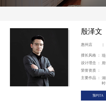
殷泽文
惠州店
|
擅长风格 ：
现
设计理念 ：
用
荣誉资质 ：
主要作品 ：
湖
时
预约TA