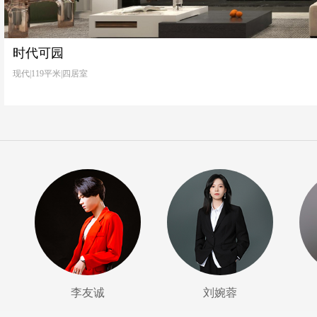
时代可园
现代|119平米|四居室
李友诚
刘婉蓉