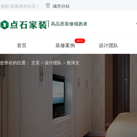


欢迎来到点石
长沙
【切换】
您好,欢迎来到点石！
城市分站
|
高品质装修领跑者
HOT
首页
装修案例
设计团队
您所在的位置：
主页
>
设计团队
> 殷泽文