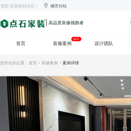


欢迎来到点石
长沙
【切换】
您好,欢迎来到点石！
城市分站
|
高品质装修领跑者
HOT
首页
装修案例
设计团队
您所在的位置：
首页
>
装修案例
>
案例详情