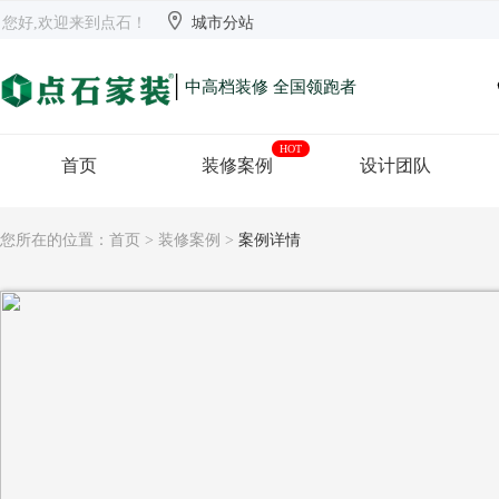


欢迎来到点石
长沙
【切换】
您好,欢迎来到点石！
城市分站
|
中高档装修 全国领跑者
HOT
首页
装修案例
设计团队
您所在的位置：
首页
>
装修案例
>
案例详情